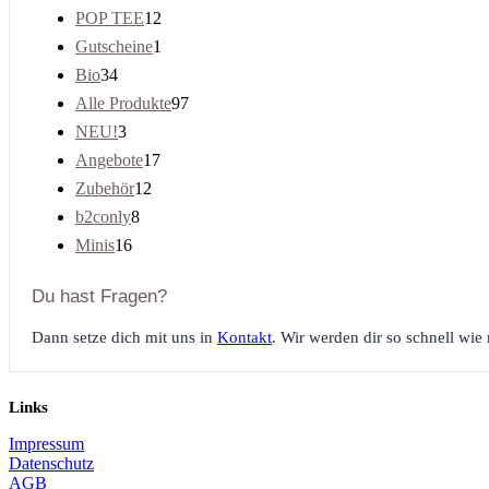
Produkte
12
POP TEE
12
Produkte
1
Gutscheine
1
Produkt
34
Bio
34
Produkte
97
Alle Produkte
97
Produkte
3
NEU!
3
Produkte
17
Angebote
17
Produkte
12
Zubehör
12
Produkte
8
b2conly
8
Produkte
16
Minis
16
Produkte
Du hast Fragen?
Dann setze dich mit uns in
Kontakt
. Wir werden dir so schnell wie 
Links
Impressum
Datenschutz
AGB