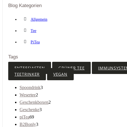
Blog Kategorien
Allgemein
Tee
PiTea
Tags
ENTEESIASTEN
GRÜNER TEE
IMMUNSYSTE
TEETRINKER
VEGAN
3
Spoondrink
3
Produkte
2
Wesertee
2
Produkte
2
Geschenkboxen
2
Produkte
3
Geschenke
3
Produkte
69
piTea
69
Produkte
3
B2Bonly
3