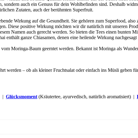
en, sondern auch ein Genuss für dein Wohlbefinden sind. Deshalb wid
ichen Zutaten, auch der berühmten Superfruit.
elebende Wirkung auf die Gesundheit. Sie gehören zum Superfood, also 
gen. Diese positive Wirkung möchten wir dir natürlich mit unseren 
 diesem Namen auch gerecht werden. So bieten die Tees einen bunten M
ai enthält ganze Chiasamen, denen eine heilende Wirkung nachgesagt wi
risch vom Moringa-Baum geerntet werden. Bekannt ist Moringa als Wund
t werden – ob als kleiner Fruchtsalat oder einfach ins Müsli geben fü
t) |
Glücksmoment
(Kräutertee, ayurvedisch, natürlich aromatisiert) |