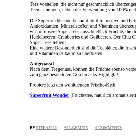
Tees vorstellen, die nicht nur geschmacklich überzeug
Teemischungen, neben der Verwendung von 100% natürl
Die Superfrüchte sind bekannt für ihre positive und b
Antioxidantien, Mineralstoffen und Vitaminen überzeu
wir für unsere Super-Tees ausschließlich Früchte, die
Heidelbeeren, Cranberries und Gojibeeren. Der Chia Ch
Super-Tees fehlen!
Eine weitere Besonderheit sind die Teeblätter, die f
und Vitaminen ist kaum zu überbieten.
Aufgepasst!
Nach dem Teegenuss, können die Früchte ebenso verzehr
zum ganz besonderen Geschmacks-Highlight!
Probiere jetzt den wohltuenden Frische-Kick:
Superfruit Wonder
(Früchtetee, natürlich aromatisier
BY
PITEA2020
ALLGEMEIN
0 COMMENTS