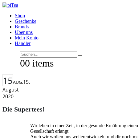
Shop
Geschenke
Brands
Über uns
Mein Konto
Händler
Search
0
0 items
15
15.
AUG.
August
2020
Die Supertees!
Wir leben in einer Zeit, in der gesunde Ernährung eine
Gesellschaft erlangt.
Auch wir wollen uns weiterentwickeln und dir noch meh