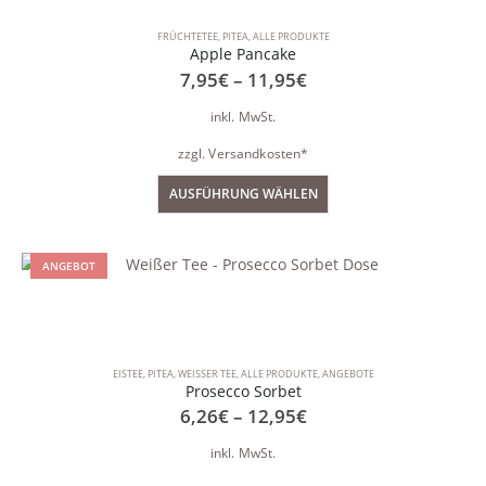
FRÜCHTETEE
,
PITEA
,
ALLE PRODUKTE
Apple Pancake
7,95
€
–
11,95
€
inkl. MwSt.
zzgl.
Versandkosten*
AUSFÜHRUNG WÄHLEN
ANGEBOT
EISTEE
,
PITEA
,
WEISSER TEE
,
ALLE PRODUKTE
,
ANGEBOTE
Prosecco Sorbet
6,26
€
–
12,95
€
inkl. MwSt.