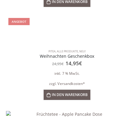
IN DEN WARENKORB
ANGEBOT
PITEA
,
ALLE PRODUKTE
,
NEU!
Weihnachten Geschenkbox
Ursprünglicher
Aktueller
14,95
€
24,95
€
Preis
Preis
war:
ist:
inkl. 7 % MwSt.
24,95€
14,95€.
zzgl.
Versandkosten*
IN DEN WARENKORB