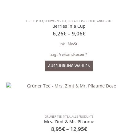
EISTEE
,
PITEA
,
SCHWARZER TEE
,
BIO
,
ALLE PRODUKTE
,
ANGEBOTE
Berries in a Cup
6,26
€
–
9,06
€
inkl. MwSt.
zzgl.
Versandkosten*
AUSFÜHRUNG WÄHLEN
GRÜNER TEE
,
PITEA
,
ALLE PRODUKTE
Mrs. Zimt & Mr. Pflaume
8,95
€
–
12,95
€