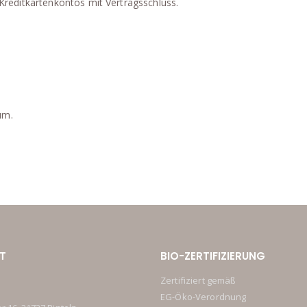
 Kreditkartenkontos mit Vertragsschluss.
um.
T
BIO-ZERTIFIZIERUNG
Zertifiziert gemäß
EG-Öko-Verordnung