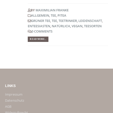
BY
MAXIMILIAN FRANKE
ALLGEMEIN
,
TEE
,
PITEA
GRÜNER TEE
,
TEE
,
TEETRINKER
,
LEIDENSCHAFT
,
ENTEESIASTEN
,
NATÜRLICH
,
VEGAN
,
TEESORTEN
0 COMMENTS
READ MORE...
LINKS
Impressum
Datenschutz
AGB
Widerrufsrecht