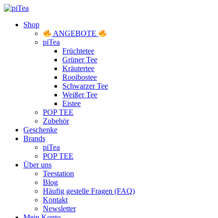
Shop
ANGEBOTE
piTea
Früchtetee
Grüner Tee
Kräutertee
Rooibostee
Schwarzer Tee
Weißer Tee
Eistee
POP TEE
Zubehör
Geschenke
Brands
piTea
POP TEE
Über uns
Teestation
Blog
Häufig gestelle Fragen (FAQ)
Kontakt
Newsletter
Mein Konto