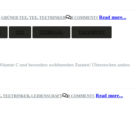
Read more...
,
GRÜNER TEE
,
TEE
,
TEETRINKER
0 COMMENTS
A
TEE
TEEREGAL
TEESORTEN
l Vitamin C und besonders wohltuenden Zutaten! Überraschen anders
Read more...
E
,
TEETRINKER
,
LEIDENSCHAFT
0 COMMENTS