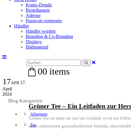
Konto-Details
Bestellungen
Adresse
Passwort vergessen
Händler
Händler werden
Branding & Co-Branding
Displays
Bildmaterial
Search
0
0 items
17
17.
APR.
April
2024
Blog Kategorien
Grüner Tee – Ein Leitfaden zur Hers
Allgemein
Grüner Tee ist mehr als nur ein Getränk; es ist ein Erle
Tee
seine zahlreichen gesundheitlichen Vorteile, einschließli