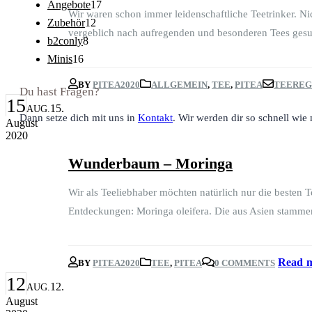
17
Angebote
17
Wir waren schon immer leidenschaftliche Teetrinker. Ni
Produkte
12
Zubehör
12
vergeblich nach aufregenden und besonderen Tees gesuch
Produkte
8
b2conly
8
Produkte
16
Minis
16
Produkte
BY
PITEA2020
ALLGEMEIN
,
TEE
,
PITEA
TEEREG
Du hast Fragen?
15
15.
AUG.
Dann setze dich mit uns in
Kontakt
. Wir werden dir so schnell wie 
August
2020
Wunderbaum – Moringa
Wir als Teeliebhaber möchten natürlich nur die besten T
Entdeckungen: Moringa oleifera. Die aus Asien stammend
Read m
BY
PITEA2020
TEE
,
PITEA
0 COMMENTS
12
12.
AUG.
August