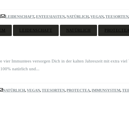
A
LEIDENSCHAFT
,
ENTEESIASTEN
,
NATÜRLICH
,
VEGAN
,
TEESORTEN
EM
LEIDENSCHAFT
NATÜRLICH
PROTECTE
 vier Immuntees versorgen Dich in der kalten Jahreszeit mit extra vie
 100% natürlich und...
NATÜRLICH
,
VEGAN
,
TEESORTEN
,
PROTECTEA
,
IMMUNSYSTEM
,
TE