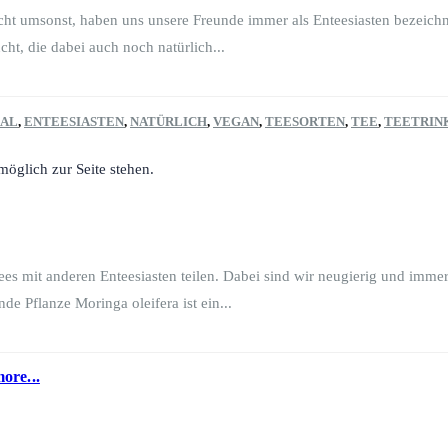
cht umsonst, haben uns unsere Freunde immer als Enteesiasten bezeichne
t, die dabei auch noch natürlich...
AL
,
ENTEESIASTEN
,
NATÜRLICH
,
VEGAN
,
TEESORTEN
,
TEE
,
TEETRIN
möglich zur Seite stehen.
ees mit anderen Enteesiasten teilen. Dabei sind wir neugierig und immer
e Pflanze Moringa oleifera ist ein...
ore...