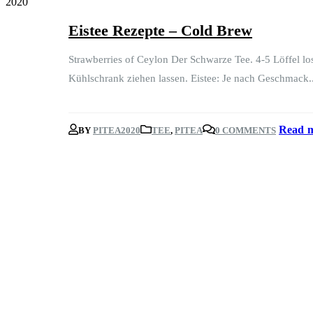
2020
Eistee Rezepte – Cold Brew
Strawberries of Ceylon Der Schwarze Tee. 4-5 Löffel los
Kühlschrank ziehen lassen. Eistee: Je nach Geschmack..
Read m
BY
PITEA2020
TEE
,
PITEA
0 COMMENTS