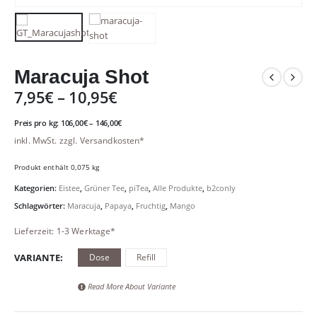
Maracuja Shot
7,95
€
–
10,95
€
Preis pro
kg
:
106,00
€
–
146,00
€
inkl. MwSt.
zzgl.
Versandkosten*
Produkt enthält 0,075
kg
Kategorien:
Eistee
,
Grüner Tee
,
piTea
,
Alle Produkte
,
b2conly
Schlagwörter:
Maracuja
,
Papaya
,
Fruchtig
,
Mango
Lieferzeit: 1-3 Werktage*
VARIANTE
Dose
Refill
Read More About
Variante